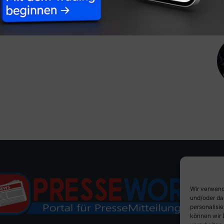
Wir verwend
und/oder da
personalisi
können wir 