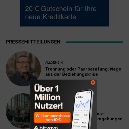
PRESSEMITTEILUNGEN
ALLGEMEIN
Trennung oder Paarberatung: Wege
aus der Beziehungskrise
TECHNIK
SourcingBlox startet
CentaurNexus: Operations-
Plattform für Zscaler-Umgebungen