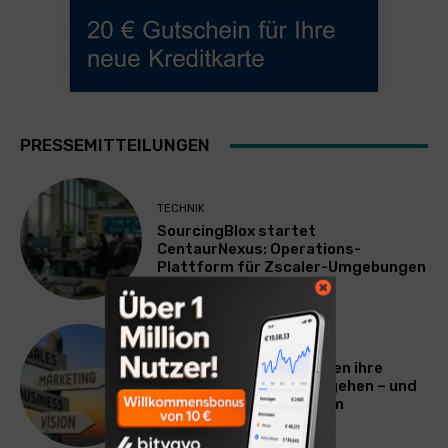
PRESSEMITTEILUNGEN
TECHNIK
SourcingBlox startet
CentaurNexus: Operations-
Plattform für Zscaler-Umgebungen
WERBUNG & MARKETING
Warum viele Unternehmen ihre
Vermarktung falsch angehen – und
warum das ihr Wachstum
ausbremst