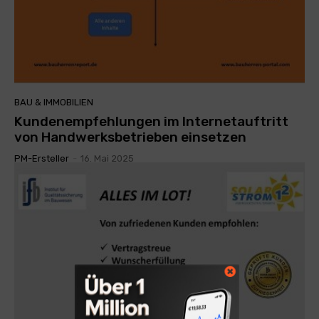
BAU & IMMOBILIEN
Kundenempfehlungen im Internetauftritt
von Handwerksbetrieben einsetzen
PM-Ersteller
-
16. Mai 2025