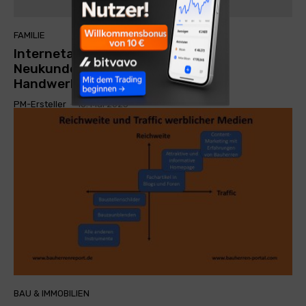
FAMILIE
Internetauftritt dominiert
Neukundengewinnung für
Handwerksbetriebe
PM-Ersteller
-
16. Mai 2025
BAU & IMMOBILIEN