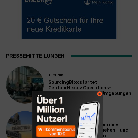
PRESSEMITTEILUNGEN
TECHNIK
SourcingBlox startet
CentaurNexus: Operations-
Plattform für Zscaler-Umgebungen
WERBUNG & MARKETING
Warum viele Unternehmen ihre
Vermarktung falsch angehen – und
warum das ihr Wachstum