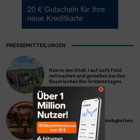
PRESSEMITTEILUNGEN
Rein in den Stall, rauf aufs Feld:
mitmachen und genießen bei den
Bayerischen Bio-Erlebnistagen
TECHNIK
Monitor mit drei Geschwindigkeiten:
AOC GAMING CQ32G4ZA