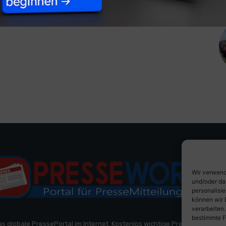
Wir verwend
und/oder da
personalisi
können wir 
verarbeiten
bestimmte F
as globale PressePortal im Internet. Kostenlos wichtige PresseMitteilun