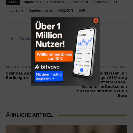
TAGS
30Jahrecbs
Consulting
Festabend
Industrie
IT
Jubiläum
Kundenmesse
ONE.CON
SAP
Facebook
Twitter
VORHERIGER ARTIKEL
NÄCHSTER ARTIKEL
Skandal: Ausländerbehörde
Spende für Schulklassen: Dr.
Berlin ignoriert Urteil
Reinold Hagen Stiftung
unterstützt Workshop-
Besuche im Deutschen
Museum Bonn mit 30.000
Euro
ÄHNLICHE ARTIKEL