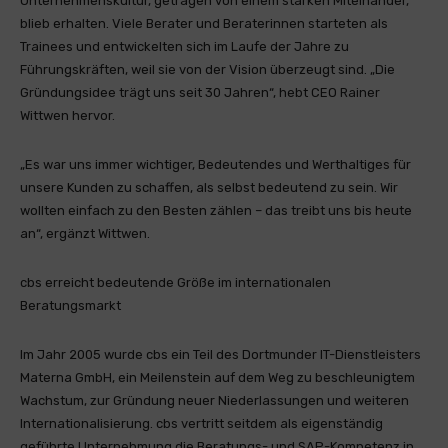
Unternehmenskultur, getragen von einem starken Miteinander,
blieb erhalten. Viele Berater und Beraterinnen starteten als
Trainees und entwickelten sich im Laufe der Jahre zu
Führungskräften, weil sie von der Vision überzeugt sind. „Die
Gründungsidee trägt uns seit 30 Jahren“, hebt CEO Rainer
Wittwen hervor.
„Es war uns immer wichtiger, Bedeutendes und Werthaltiges für
unsere Kunden zu schaffen, als selbst bedeutend zu sein. Wir
wollten einfach zu den Besten zählen – das treibt uns bis heute
an“, ergänzt Wittwen.
cbs erreicht bedeutende Größe im internationalen
Beratungsmarkt
Im Jahr 2005 wurde cbs ein Teil des Dortmunder IT-Dienstleisters
Materna GmbH, ein Meilenstein auf dem Weg zu beschleunigtem
Wachstum, zur Gründung neuer Niederlassungen und weiteren
Internationalisierung. cbs vertritt seitdem als eigenständig
geführte Unternehmung die Beratungs- und SAP-Kompetenz in