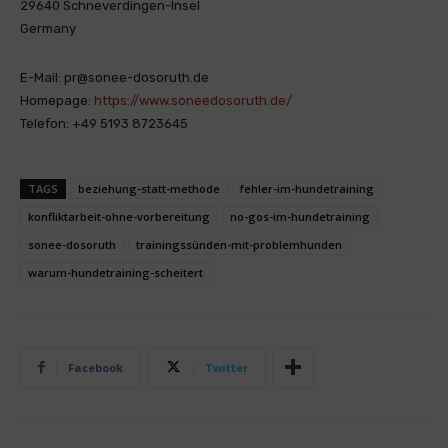
29640 Schneverdingen-Insel
Germany
E-Mail: pr@sonee-dosoruth.de
Homepage:
https://www.soneedosoruth.de/
Telefon: +49 5193 8723645
TAGS
beziehung-statt-methode
fehler-im-hundetraining
konfliktarbeit-ohne-vorbereitung
no-gos-im-hundetraining
sonee-dosoruth
trainingssünden-mit-problemhunden
warum-hundetraining-scheitert
Facebook
Twitter