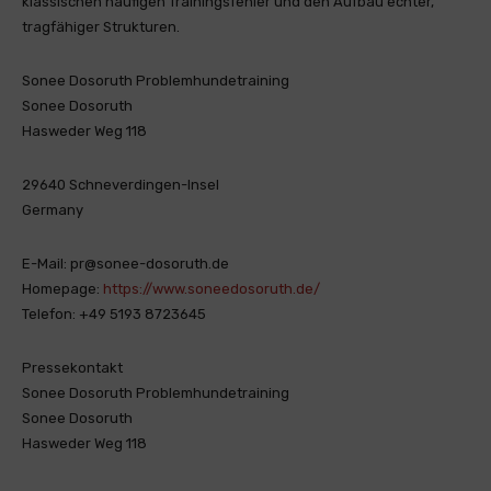
klassischen häufigen Trainingsfehler und den Aufbau echter,
tragfähiger Strukturen.
Sonee Dosoruth Problemhundetraining
Sonee Dosoruth
Hasweder Weg 118
29640 Schneverdingen-Insel
Germany
E-Mail: pr@sonee-dosoruth.de
Homepage:
https://www.soneedosoruth.de/
Telefon: +49 5193 8723645
Pressekontakt
Sonee Dosoruth Problemhundetraining
Sonee Dosoruth
Hasweder Weg 118