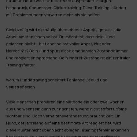
Struktur. Heute wird Futterstreuen ausprobiert, morgen
Leinenruck, übermorgen Clickertraining. Diese Trainingssünden
mit Problemhunden verwirren mehr, als sie helfen.
Gleichzeitig wird ein häufig übersehener Aspekt ignoriert: die
Arbeit am Menschen selbst. Du möchtest, dass dein Hund
gelassen bleibt – bist aber selbst voller Angst, Wut oder
Nervosität? Dein Hund spürt diese emotionalen Zustände immer
und reagiert entsprechend. Dein innerer Zustand ist ein zentraler
Trainingsfaktor.
Warum Hundetraining scheitert: Fehlende Geduld und
Selbstreflexion
Viele Menschen probieren eine Methode ein oder zwei Wochen
aus und wechseln dann zur nächsten, wenn nicht sofort Erfolge
sichtbar sind. Doch Verhaltensveränderung braucht Zeit. Ein
Hund, der jahrelang auf eine bestimmte Art reagiert hat, wird
diese Muster nicht über Nacht ablegen. Trainingsfehler erkennen