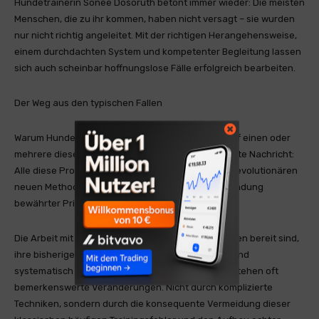
Hundetrainerin Sonee Dosoruth betont immer wieder: Die meisten
Menschen, die zu ihr kommen, haben nicht versagt – sie wurden
nur nicht richtig angeleitet. Mit der richtigen Herangehensweise,
einem durchdachten System und kompetenter Begleitung lassen
sich auch scheinbar hoffnungslose Fälle erfolgreich bearbeiten.
Der Weg aus den typischen Fallen
Warum Hundetraining scheitert, lässt sich meist auf einen oder
mehrere dieser sieben Fehler zurückführen. Die gute Nachricht:
Alle diese Probleme sind lösbar. Es braucht keine revolutionären
neuen Methoden, sondern die konsequente Anwendung
bewährter Prinzipien in der richtigen Reihenfolge.
Die Arbeit mit
Sonee Dosoruth
zeigt: Wenn Menschen bereit sind,
ihre bisherige Herangehensweise zu reflektieren und
systematisch an den Grundlagen zu arbeiten, entstehen oft
bemerkenswerte Veränderungen. Nicht durch komplizierte
Techniken, sondern durch die konsequente Vermeidung dieser