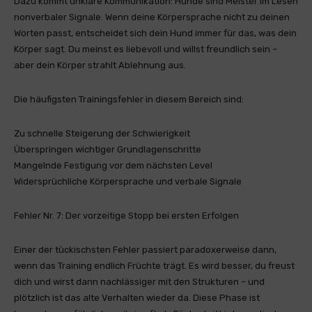
Dazu kommt unklare Kommunikation: Hunde sind Meister im Lesen
nonverbaler Signale. Wenn deine Körpersprache nicht zu deinen
Worten passt, entscheidet sich dein Hund immer für das, was dein
Körper sagt. Du meinst es liebevoll und willst freundlich sein –
aber dein Körper strahlt Ablehnung aus.
Die häufigsten Trainingsfehler in diesem Bereich sind:
Zu schnelle Steigerung der Schwierigkeit
Überspringen wichtiger Grundlagenschritte
Mangelnde Festigung vor dem nächsten Level
Widersprüchliche Körpersprache und verbale Signale
Fehler Nr. 7: Der vorzeitige Stopp bei ersten Erfolgen
Einer der tückischsten Fehler passiert paradoxerweise dann,
wenn das Training endlich Früchte trägt. Es wird besser, du freust
dich und wirst dann nachlässiger mit den Strukturen – und
plötzlich ist das alte Verhalten wieder da. Diese Phase ist