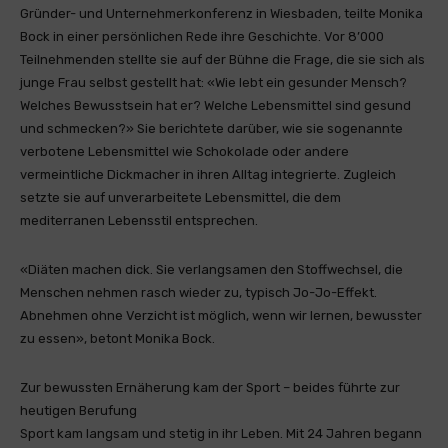
Gründer- und Unternehmerkonferenz in Wiesbaden, teilte Monika
Bock in einer persönlichen Rede ihre Geschichte. Vor 8’000
Teilnehmenden stellte sie auf der Bühne die Frage, die sie sich als
junge Frau selbst gestellt hat: «Wie lebt ein gesunder Mensch?
Welches Bewusstsein hat er? Welche Lebensmittel sind gesund
und schmecken?» Sie berichtete darüber, wie sie sogenannte
verbotene Lebensmittel wie Schokolade oder andere
vermeintliche Dickmacher in ihren Alltag integrierte. Zugleich
setzte sie auf unverarbeitete Lebensmittel, die dem
mediterranen Lebensstil entsprechen.
«Diäten machen dick. Sie verlangsamen den Stoffwechsel, die
Menschen nehmen rasch wieder zu, typisch Jo-Jo-Effekt.
Abnehmen ohne Verzicht ist möglich, wenn wir lernen, bewusster
zu essen», betont Monika Bock.
Zur bewussten Ernäherung kam der Sport – beides führte zur
heutigen Berufung
Sport kam langsam und stetig in ihr Leben. Mit 24 Jahren begann