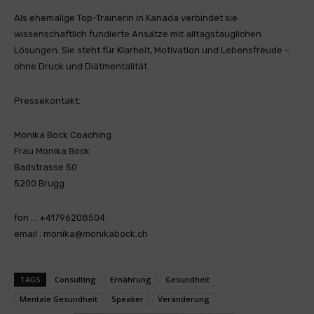
Als ehemalige Top-Trainerin in Kanada verbindet sie
wissenschaftlich fundierte Ansätze mit alltagstauglichen
Lösungen. Sie steht für Klarheit, Motivation und Lebensfreude –
ohne Druck und Diätmentalität.
Pressekontakt:
Monika Bock Coaching
Frau Monika Bock
Badstrasse 50
5200 Brugg
fon ..: +41796208504
email : monika@monikabock.ch
TAGS
Consulting
Ernährung
Gesundheit
Mentale Gesundheit
Speaker
Veränderung