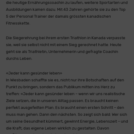
die heutige Ernährungscoachin zu laufen, weitere Sportarten und
Ausbildungen kamen dazu. Mit 43 Jahren gehörte sie zu den Top
5 der Personal Trainer der damals grössten kanadischen
Fitnesskette.
Die Siegerehrung bei ihrem ersten Triathlon in Kanada verpasste
sie, weil sie selbst nicht mit einem Sieg gerechnet hatte. Heute
geht sie als Triathletin, Unternehmerin und gefragte Coachin
durchs Leben.
«Jeder kann gesünder leben»
In Wiesbaden schaffte sie es, nicht nur ihre Botschaften auf den
Punkt zu bringen, sondern das Publikum mitten ins Herz zu
treffen: «Jeder kann gesünder leben – wenn wir uns realistische
Ziele setzen, die in unseren Alltag passen. Es braucht keinen
perfekt ausgefeilten Plan. Es braucht einen ersten Schritt – den
muss man gehen. Dann den nächsten. So zeigt sich bald: Wer sich
um seine Gesundheit kümmert, gewinnt Energie, Lebenszeit – und
die Kraft, das eigene Leben wirklich zu gestalten. Davon