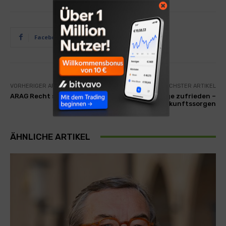
Facebook
Twitter
VORHERIGER ARTIKEL
NÄCHSTER ARTIKEL
ARAG Recht schnell…
Selbstständige zufrieden –
haben aber Zukunftssorgen
ÄHNLICHE ARTIKEL