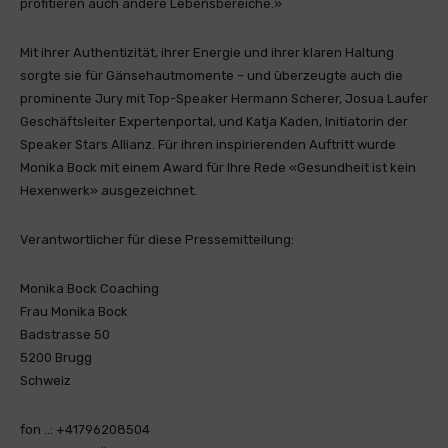
profitieren auch andere Lebensbereiche.»
Mit ihrer Authentizität, ihrer Energie und ihrer klaren Haltung
sorgte sie für Gänsehautmomente – und überzeugte auch die
prominente Jury mit Top-Speaker Hermann Scherer, Josua Laufer
Geschäftsleiter Expertenportal, und Katja Kaden, Initiatorin der
Speaker Stars Allianz. Für ihren inspirierenden Auftritt wurde
Monika Bock mit einem Award für Ihre Rede «Gesundheit ist kein
Hexenwerk» ausgezeichnet.
Verantwortlicher für diese Pressemitteilung:
Monika Bock Coaching
Frau Monika Bock
Badstrasse 50
5200 Brugg
Schweiz
fon ..: +41796208504