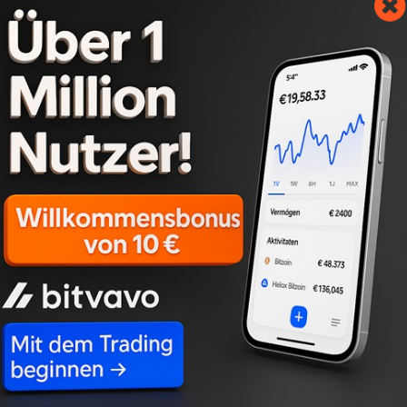
es Unternehmens finden Interessierte zum Thema
Haus
rsheim
sowie
Haus verkaufen Niefern-Öschelbronn
.
de/