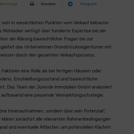
WhatsApp
Drucken
Telegram
t sich in wesentlichen Punkten vom Verkauf bebauter
 Mühlacker verfügt über fundierte Expertise bei der
Von der Klärung baurechtlicher Fragen bis zur
egleitet das Unternehmen Grundstückseigentümer mit
twissen durch den gesamten Verkaufsprozess.
Faktoren eine Rolle als bei fertigen Häusern oder
odens, Erschließungszustand und baurechtliche
rt. Das Team der Jurende Immobilien GmbH analysiert
uf aufbauend eine passende Vermarktungsstrategie.
höne Innenaufnahmen, sondern über sein Potenzial“,
ir klären zunächst alle relevanten Rahmenbedingungen
ad und eventuelle Altlasten, um potenziellen Käufern