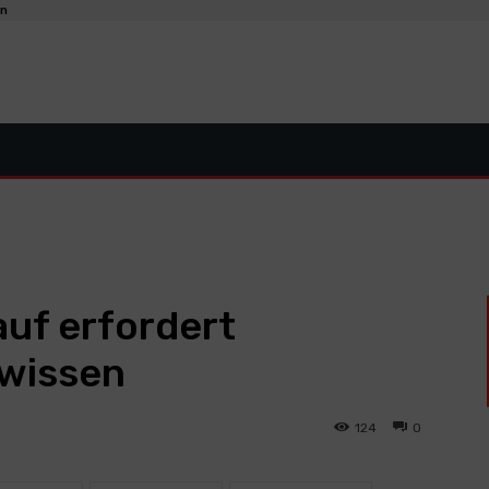
en
uf erfordert
hwissen
124
0