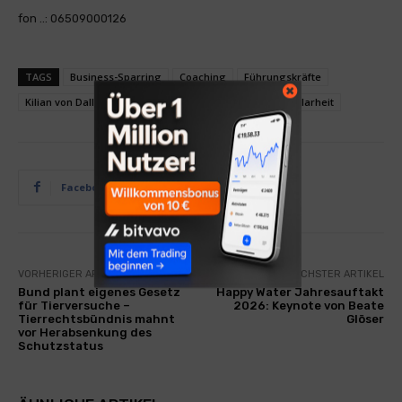
fon ..: 06509000126
TAGS
Business-Sparring
Coaching
Führungskräfte
Kilian von Dallwitz
kvd communication
Raum für Klarheit
Facebook
Twitter
VORHERIGER ARTIKEL
NÄCHSTER ARTIKEL
Bund plant eigenes Gesetz
Happy Water Jahresauftakt
für Tierversuche –
2026: Keynote von Beate
Tierrechtsbündnis mahnt
Glöser
vor Herabsenkung des
Schutzstatus