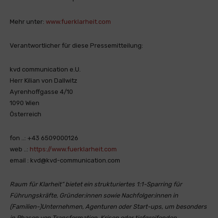
Mehr unter:
www.fuerklarheit.com
Verantwortlicher für diese Pressemitteilung:
kvd communication e.U.
Herr Kilian von Dallwitz
Ayrenhoffgasse 4/10
1090 Wien
Österreich
fon ..: +43 6509000126
web ..:
https://www.fuerklarheit.com
email : kvd@kvd-communication.com
Raum für Klarheit“ bietet ein strukturiertes 1:1-Sparring für
Führungskräfte, Gründer:innen sowie Nachfolger:innen in
(Familien-)Unternehmen, Agenturen oder Start-ups, um besonders
in Phasen von Transformation, Krisen oder tiefgreifenden