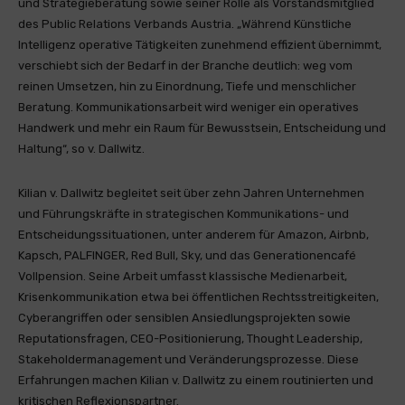
und Strategieberatung sowie seiner Rolle als Vorstandsmitglied
des Public Relations Verbands Austria. „Während Künstliche
Intelligenz operative Tätigkeiten zunehmend effizient übernimmt,
verschiebt sich der Bedarf in der Branche deutlich: weg vom
reinen Umsetzen, hin zu Einordnung, Tiefe und menschlicher
Beratung. Kommunikationsarbeit wird weniger ein operatives
Handwerk und mehr ein Raum für Bewusstsein, Entscheidung und
Haltung“, so v. Dallwitz.
Kilian v. Dallwitz begleitet seit über zehn Jahren Unternehmen
und Führungskräfte in strategischen Kommunikations- und
Entscheidungssituationen, unter anderem für Amazon, Airbnb,
Kapsch, PALFINGER, Red Bull, Sky, und das Generationencafé
Vollpension. Seine Arbeit umfasst klassische Medienarbeit,
Krisenkommunikation etwa bei öffentlichen Rechtsstreitigkeiten,
Cyberangriffen oder sensiblen Ansiedlungsprojekten sowie
Reputationsfragen, CEO-Positionierung, Thought Leadership,
Stakeholdermanagement und Veränderungsprozesse. Diese
Erfahrungen machen Kilian v. Dallwitz zu einem routinierten und
kritischen Reflexionspartner.