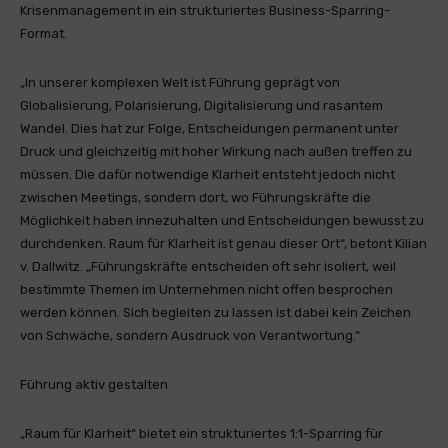
Krisenmanagement in ein strukturiertes Business-Sparring-
Format.
„In unserer komplexen Welt ist Führung geprägt von
Globalisierung, Polarisierung, Digitalisierung und rasantem
Wandel. Dies hat zur Folge, Entscheidungen permanent unter
Druck und gleichzeitig mit hoher Wirkung nach außen treffen zu
müssen. Die dafür notwendige Klarheit entsteht jedoch nicht
zwischen Meetings, sondern dort, wo Führungskräfte die
Möglichkeit haben innezuhalten und Entscheidungen bewusst zu
durchdenken. Raum für Klarheit ist genau dieser Ort“, betont Kilian
v. Dallwitz. „Führungskräfte entscheiden oft sehr isoliert, weil
bestimmte Themen im Unternehmen nicht offen besprochen
werden können. Sich begleiten zu lassen ist dabei kein Zeichen
von Schwäche, sondern Ausdruck von Verantwortung.“
Führung aktiv gestalten
„Raum für Klarheit“ bietet ein strukturiertes 1:1-Sparring für