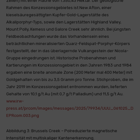
Zellen) mit einer Fläche von 1.350,43 Hektar. Der geologische
Rahmen des Konzessionsgebietes ist New Afton, einer
kieselsäuregesättigten Kupfer-Gold-Lagerstätte des
Alkaliporphyr-Typs, sowie den Lagerstätten Highland Valley,
Mount Polly, Kemess und Galore Creek sehr ähnlich. Bei jüngsten
Feldbeobachtungen wurde das Vorhandensein eines
beträchtlichen mineralisierten Quarz-Feldspat-Porphyr-Körpers
festgestellt, der in das überlagernde Vulkangestein der Nicola-
Gruppe eingedrungen ist. Historische Probenahmen und
Kartierungen im Konzessionsgebiet in den Jahren 1983 und 1984
ergaben eine breite anomale Zone (200 Meter mal 400 Meter) mit
Goldgehalten von bis zu 3,5 Gramm pro Tonne. Stichproben, die im
Jahr 2019 im Konzessionsgebiet entnommen wurden, lieferten
Gehalte von 10,1 g/t Au (mit 0,7 g/t Palladium) und 11,5 g/t Au.
www.irw-
press.at/prcom/images/messages/2025/79934/UUU_061025_D
EPRcom.003.png
Abbildung 3: Brussels Creek – Polreduzierte magnetische
Intensität mit multiskaliger Kantenerkennung.