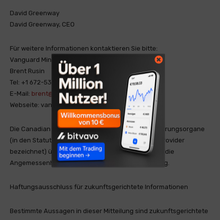
David Greenway
David Greenway, CEO
Für weitere Informationen kontaktieren Sie bitte:
Vanguard Mining Corp.
Brent Rusin
Tel: +1 672-533-0348
E-Mail:
brent@vanguardminingcorp.com
Webseite: vanguardmining.com
Die Canadian Securities Exchange und ihre Regulierungsorgane
(in den Statuten der CSE als Regulation Services Provider
bezeichnet) übernehmen keine Verantwortung für die
Angemessenheit oder Genauigkeit dieser Mitteilung.
Haftungsausschluss für zukunftsgerichtete Informationen
Bestimmte Aussagen in dieser Mitteilung sind zukunftsgerichtete