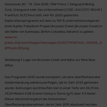
Vancouver, BC – 10. Juni 2025 / IRW-Press / Vanguard Mining
Corp. (Vanguard oder das Unternehmen) (CSE: UUU | OTC: RECHF |
Frankfurt: SL5) freut sich, sein für 2025 geplantes
Explorationsprogramm auf dem zu 100 % unternehmenseigenen
Gold-Kupfer-Palladium-Projekt Brussels Creek (Brussels Creek) in
der Nähe von Kamloops, British Columbia, bekannt zu geben.
www.irw-
press.at/prcom/images/messages/2025/79934/UUU_061025_D
EPRcom.001.png
Abbildung 1: Lage von Brussels Creek und Nähe zur Mine New
Afton
Das Programm 2025 wurde konzipiert, um eine oberflächennahe
Goldentdeckung weiterzuverfolgen, die im Jahr 2023 gemeldet
wurde. Bohrungen durchteuften hier in einer Tiefe von 25,75 bis
29,25 Metern 5,08 Gramm Gold pro Tonne (g/t) über 3,5 Meter.
Dieser Abschnitt ergänzt die historischen
Oberflächenprobenahmen, die im Jahr 2019 absolviert wurden