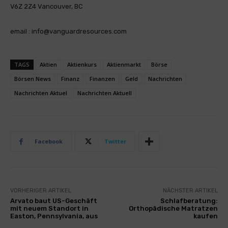
V6Z 2Z4 Vancouver, BC
email : info@vanguardresources.com
TAGS
Aktien
Aktienkurs
Aktienmarkt
Börse
Börsen News
Finanz
Finanzen
Geld
Nachrichten
Nachrichten Aktuel
Nachrichten Aktuell
Facebook
Twitter
VORHERIGER ARTIKEL
NÄCHSTER ARTIKEL
Arvato baut US-Geschäft
Schlafberatung:
mit neuem Standort in
Orthopädische Matratzen
Easton, Pennsylvania, aus
kaufen