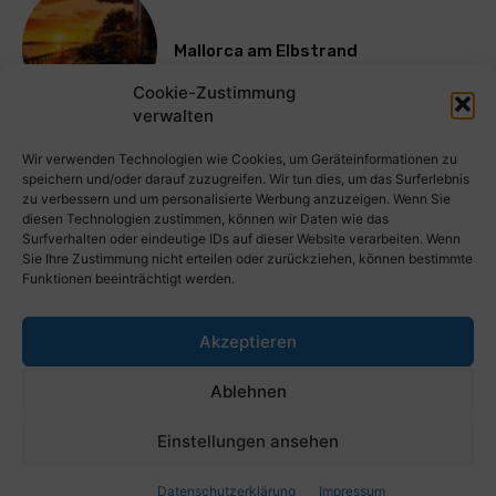
Mallorca am Elbstrand
Cookie-Zustimmung
verwalten
Mehr laden
Wir verwenden Technologien wie Cookies, um Geräteinformationen zu
speichern und/oder darauf zuzugreifen. Wir tun dies, um das Surferlebnis
zu verbessern und um personalisierte Werbung anzuzeigen. Wenn Sie
diesen Technologien zustimmen, können wir Daten wie das
Surfverhalten oder eindeutige IDs auf dieser Website verarbeiten. Wenn
Sie Ihre Zustimmung nicht erteilen oder zurückziehen, können bestimmte
Funktionen beeinträchtigt werden.
Akzeptieren
PresseWorld.de | Das globale PressePortal im Internet. Kostenlos
Ablehnen
wichtige PresseMitteilungen auf PresseWorld veröffentlichen.
Einstellungen ansehen
© Copyright 2023 - Presseworld.de
Datenschutzerklärung
Impressum