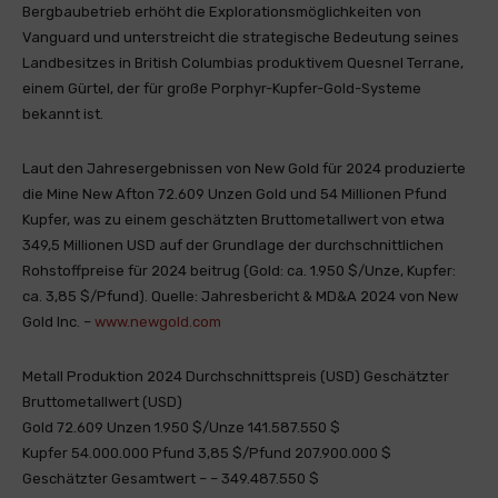
Bergbaubetrieb erhöht die Explorationsmöglichkeiten von
Vanguard und unterstreicht die strategische Bedeutung seines
Landbesitzes in British Columbias produktivem Quesnel Terrane,
einem Gürtel, der für große Porphyr-Kupfer-Gold-Systeme
bekannt ist.
Laut den Jahresergebnissen von New Gold für 2024 produzierte
die Mine New Afton 72.609 Unzen Gold und 54 Millionen Pfund
Kupfer, was zu einem geschätzten Bruttometallwert von etwa
349,5 Millionen USD auf der Grundlage der durchschnittlichen
Rohstoffpreise für 2024 beitrug (Gold: ca. 1.950 $/Unze, Kupfer:
ca. 3,85 $/Pfund). Quelle: Jahresbericht & MD&A 2024 von New
Gold Inc. –
www.newgold.com
Metall Produktion 2024 Durchschnittspreis (USD) Geschätzter
Bruttometallwert (USD)
Gold 72.609 Unzen 1.950 $/Unze 141.587.550 $
Kupfer 54.000.000 Pfund 3,85 $/Pfund 207.900.000 $
Geschätzter Gesamtwert – – 349.487.550 $