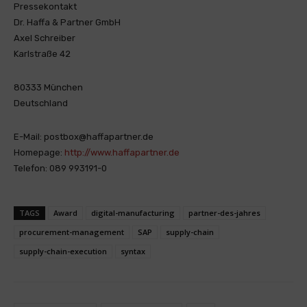
Pressekontakt
Dr. Haffa & Partner GmbH
Axel Schreiber
Karlstraße 42
80333 München
Deutschland
E-Mail: postbox@haffapartner.de
Homepage:
http://www.haffapartner.de
Telefon: 089 993191-0
TAGS
Award
digital-manufacturing
partner-des-jahres
procurement-management
SAP
supply-chain
supply-chain-execution
syntax