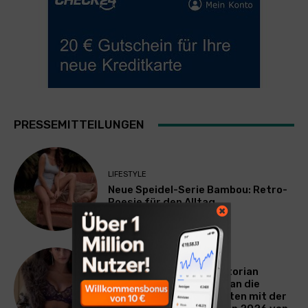
PRESSEMITTEILUNGEN
LIFESTYLE
Neue Speidel-Serie Bambou: Retro-
Poesie für den Alltag
LIFESTYLE
Presseinformation: Victorian
Dream – eine Hommage an die
Poesie vergangener Zeiten mit der