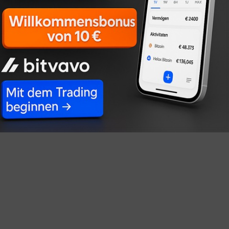
ie TSG Hoffenheim ihren Anspruch, sich als moderner
 sportlich, wirtschaftlich und infrastrukturell.