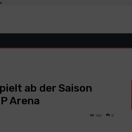
en
ielt ab der Saison
NP Arena
130
0