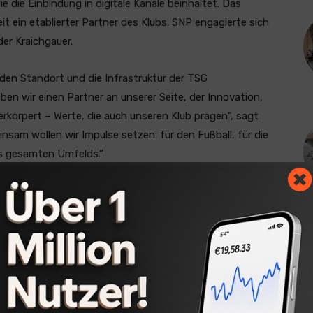
 die Einbindung in digitale Kanäle beinhaltet. Das
 ein etablierter Partner des Klubs. SNP engagierte sich
er Kraichgauer.
den Standort und die Infrastruktur der TSG
ben wir einen Partner an unserer Seite, der Innovation,
erkörpert – Werte, die auch unseren Klub prägen“, sagt
sam wollen wir Impulse setzen: für den Fußball, für die
es gesamten Umfelds.“
ategischen Schritt. „Das vertrauensvolle Zusammenspiel
 ist heute ein zentraler Erfolgsfaktor – im
ie TSG Hoffenheim steht für ein starkes regionales
ngen. Gleichzeitig bietet uns die SNP Arena
tige Plattform, unsere Wachstumsstrategie weiter zu
narbeit mit Daniel Förderer, Andi Schicker und dem
 von SNP.