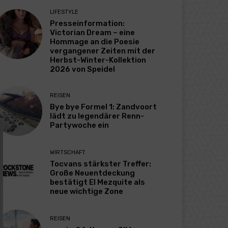
LIFESTYLE
Presseinformation:
Victorian Dream – eine
Hommage an die Poesie
vergangener Zeiten mit der
Herbst-Winter-Kollektion
2026 von Speidel
REISEN
Bye bye Formel 1: Zandvoort
lädt zu legendärer Renn-
Partywoche ein
WIRTSCHAFT
Tocvans stärkster Treffer:
Große Neuentdeckung
bestätigt El Mezquite als
neue wichtige Zone
REISEN