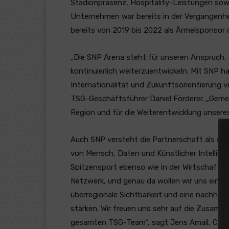
Stadionpräsenz, Hospitality-Leistungen sowie
Unternehmen war bereits in der Vergangenheit
bereits von 2019 bis 2022 als Ärmelsponsor d
„Die SNP Arena steht für unseren Anspruch, 
kontinuierlich weiterzuentwickeln. Mit SNP ha
Internationalität und Zukunftsorientierung v
TSG-Geschäftsführer Daniel Förderer. „Gemein
Region und für die Weiterentwicklung unser
Auch SNP versteht die Partnerschaft als str
von Mensch, Daten und Künstlicher Intelligenz
Spitzensport ebenso wie in der Wirtschaft. D
Netzwerk, und genau da wollen wir uns einbri
überregionale Sichtbarkeit und eine nachhal
stärken. Wir freuen uns sehr auf die Zusamme
gesamten TSG-Team“, sagt Jens Amail, CEO