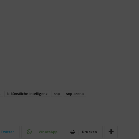
n
ki-künstliche-intelligenz
snp
snp-arena
Twitter
WhatsApp
Drucken