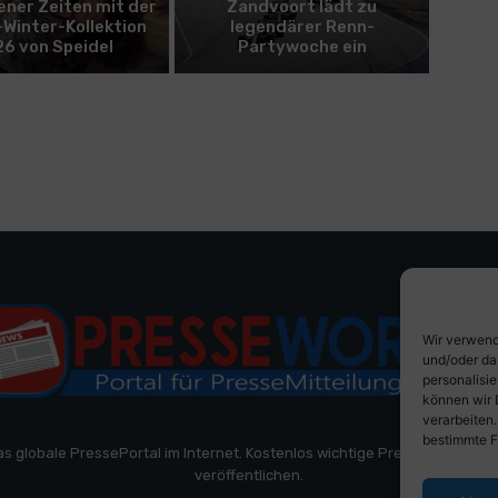
ner Zeiten mit der
Zandvoort lädt zu
Winter-Kollektion
legendärer Renn-
6 von Speidel
Partywoche ein
Wir verwend
und/oder da
personalisi
können wir 
verarbeiten
bestimmte F
as globale PressePortal im Internet. Kostenlos wichtige PresseMitteilun
veröffentlichen.